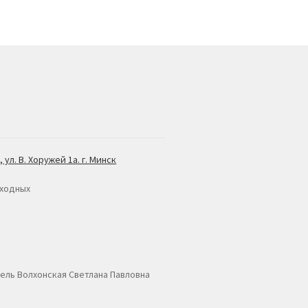
 ул. В. Хоружей 1а. г. Минск
ыходных
ль Волхонская Светлана Павловна
8