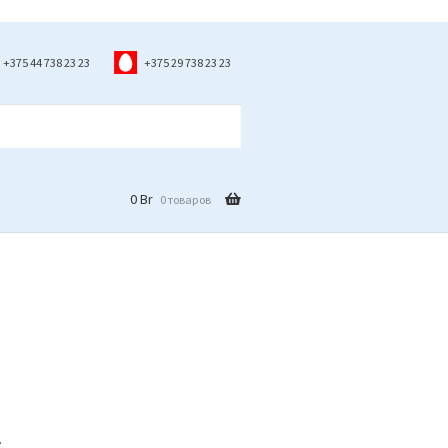
+375 44 738 23 23
+375 29 738 23 23
0
Br
0 товаров
s