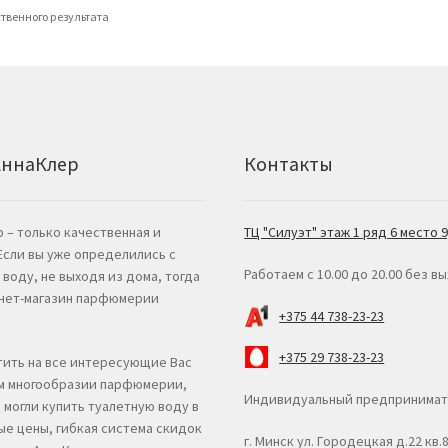
твенного результата
АннаКлер
Контакты
 – только качественная и
ТЦ "Силуэт" этаж 1 ряд 6 место 9,
 Если вы уже определились с
Работаем с 10.00 до 20.00 без в
воду, не выходя из дома, тогда
рнет-магазин парфюмерии
+375 44 738-23-23
+375 29 738-23-23
тить на все интересующие Вас
ем многообразии парфюмерии,
Индивидуальный предпринимате
 могли купить туалетную воду в
ые цены, гибкая система скидок
г. Минск ул. Городецкая д.22 кв.