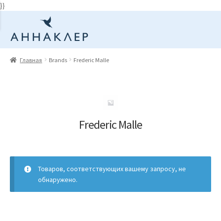
}}
Перейти
Перейти
к
к
навигации
содержимому
Главная
Brands
Frederic Malle
Frederic Malle
Товаров, соответствующих вашему запросу, не
обнаружено.